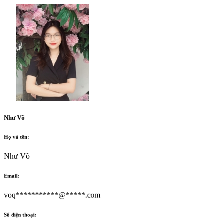
Như Võ
Họ và tên:
Như Võ
Email:
voq***********@*****.com
Số điện thoại: