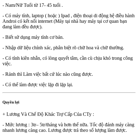
- Nam/Nữ Tuổi từ 17- 45 tuổi .
- Có máy tính, laptop ( hoặc ) Ipad , điện thoại di động hệ điều hành
Androi có kết nối internet (Máy tại nhà hay máy tại cơ quan bạn
đang làm đều được).
- Biết sử dụng máy tính cơ bản.
- Nhập dữ liệu chính xác, phân biệt rõ chữ hoa và chữ thường.
- Có tính kiên nhẫn, có lòng quyết tâm, cần cù chịu khó trong công
việc.
- Rảnh thì Làm việc bất cứ lúc nào cũng được.
- Có thể làm được việc lặp đi lặp lại.
Quyền lợi
+ Lương Và Chế Độ Khác Trợ Cấp Của CTy :
- Mức lương : 3tr– 5tr/tháng và hơn thế nữa. Tốc độ đánh máy càng
nhanh lương càng cao. Lương được trả theo số lượng làm được.