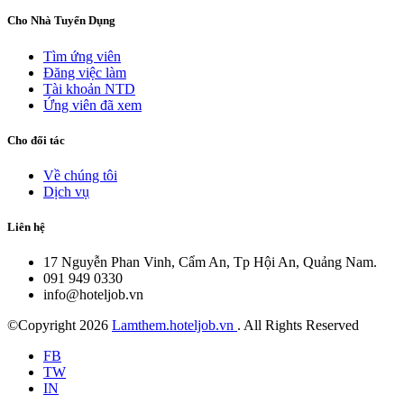
Cho Nhà Tuyển Dụng
Tìm ứng viên
Đăng việc làm
Tài khoản NTD
Ứng viên đã xem
Cho đối tác
Về chúng tôi
Dịch vụ
Liên hệ
17 Nguyễn Phan Vinh, Cẩm An, Tp Hội An, Quảng Nam.
091 949 0330
info@hoteljob.vn
©Copyright
2026
Lamthem.hoteljob.vn
. All Rights Reserved
FB
TW
IN